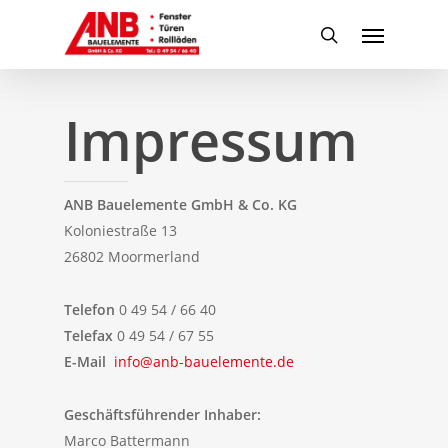
Skip
Menu
to
search
main
content
Impressum
ANB Bauelemente GmbH & Co. KG
Koloniestraße 13
26802 Moormerland
Telefon
0 49 54 / 66 40
Telefax
0 49 54 / 67 55
E-Mail
info@anb-bauelemente.de
Geschäftsführender Inhaber:
Marco Battermann