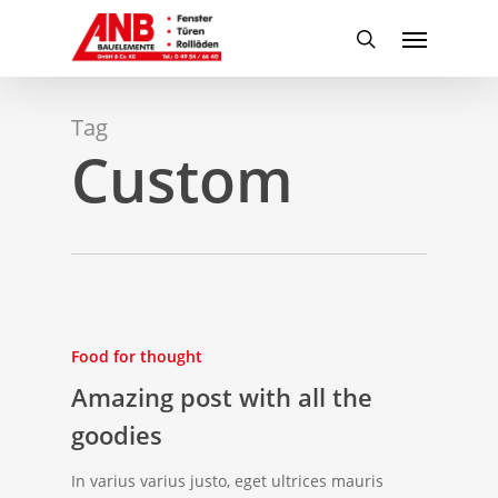
Skip
Menu
to
search
main
content
Tag
Custom
Food for thought
Amazing post with all the
goodies
In varius varius justo, eget ultrices mauris