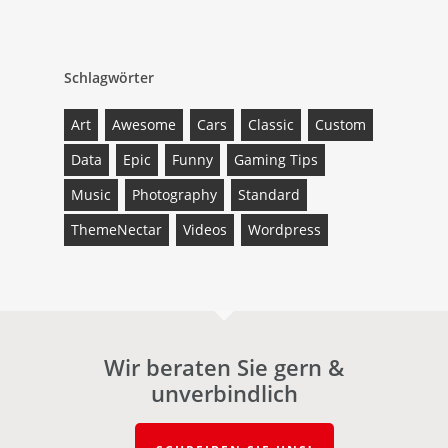
Schlagwörter
Art
Awesome
Cars
Classic
Custom
Data
Epic
Funny
Gaming Tips
Music
Photography
Standard
ThemeNectar
Videos
Wordpress
Wir beraten Sie gern &
unverbindlich