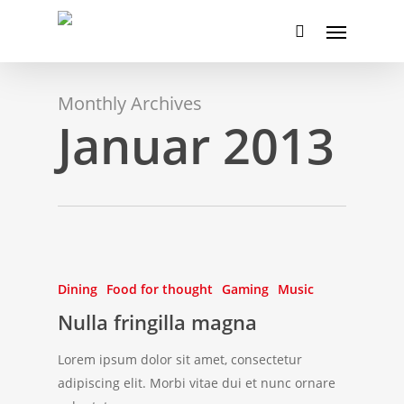
Skip
Menu
to
search
main
content
Monthly Archives
Januar 2013
Dining
Food for thought
Gaming
Music
Nulla fringilla magna
Lorem ipsum dolor sit amet, consectetur
adipiscing elit. Morbi vitae dui et nunc ornare