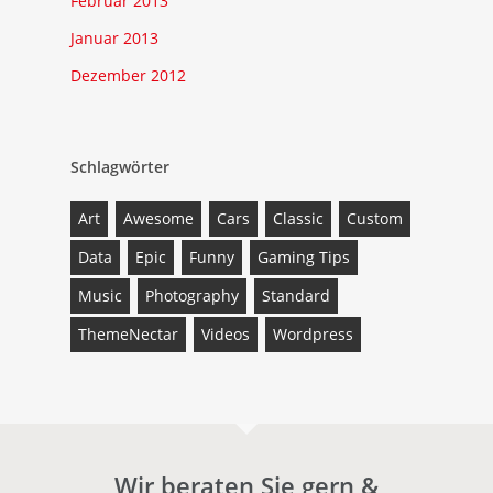
Februar 2013
Januar 2013
Dezember 2012
Schlagwörter
Art
Awesome
Cars
Classic
Custom
Data
Epic
Funny
Gaming Tips
Music
Photography
Standard
ThemeNectar
Videos
Wordpress
Wir beraten Sie gern &