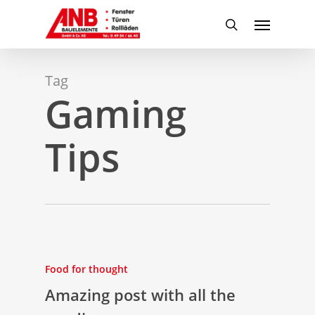
Skip
Menu
to
search
main
content
Tag
Gaming
Tips
Food for thought
Amazing post with all the