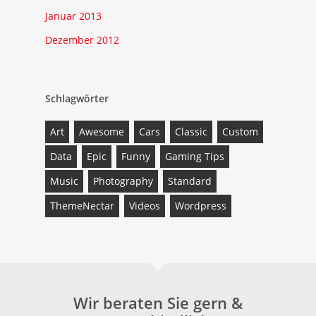
Januar 2013
Dezember 2012
Schlagwörter
Art
Awesome
Cars
Classic
Custom
Data
Epic
Funny
Gaming Tips
Music
Photography
Standard
ThemeNectar
Videos
Wordpress
Wir beraten Sie gern &