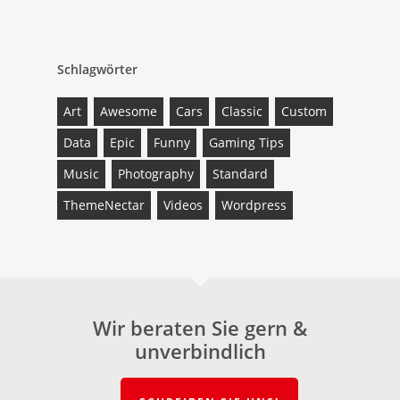
Schlagwörter
Art
Awesome
Cars
Classic
Custom
Data
Epic
Funny
Gaming Tips
Music
Photography
Standard
ThemeNectar
Videos
Wordpress
Wir beraten Sie gern &
unverbindlich