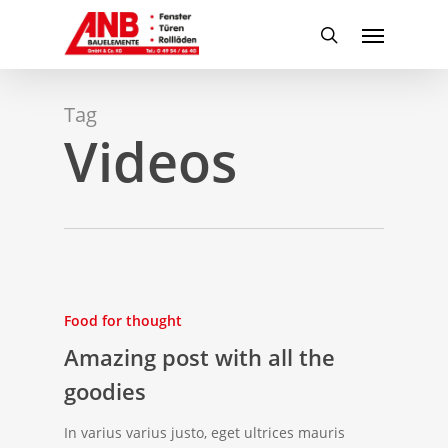
Skip
Menu
to
search
main
content
Tag
Videos
Food for thought
Amazing post with all the
goodies
In varius varius justo, eget ultrices mauris